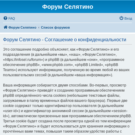
Форум Селятино
FAQ
Вход
Форум Селятино
Список форумов
Форум Селятино - Соглашение о конфиденциальности
Это соглашение подробно объясняет, как «Форум Селятино» и его
подразделения (в дальнейшем «мы», «наш», «Форум Селятино»,
«https://infosel.ru/forum») и phpBB (в дальнейшем «они», «программное
обеспечение phpBB», «www.phpbb.com», «phpBB Limited», «phpBB
Teams») используют информацию, полученную во время любой из ваших
пользовательских сессий (в дальнейшем «ваша информация»).
Ваша информация собирается двумя способами. Во-первых, просмотр
«Форум Селятино» приведёт к созданию программным обеспечением
phpBB определённого числа cookies (небольшие текстовые файлы,
загружаемые в папку временных файлов вашего браузера). Первые две
cookie содержат только идентификатор пользователя (в дальнейшем
«user-id») и идентификатор анонимной сессии (в дальнейшем «session-
id»), автоматически присвоенные вам программным обеспечением phpBB.
Третья cookie будет создана после просмотра одной из тем конференции
«Форум Селятино» и будет использоваться для хранения информации о
прочтённых вами темах, повышая таким образом удобство работы с