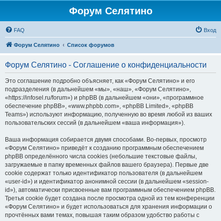
Форум Селятино
FAQ
Вход
Форум Селятино
Список форумов
Форум Селятино - Соглашение о конфиденциальности
Это соглашение подробно объясняет, как «Форум Селятино» и его
подразделения (в дальнейшем «мы», «наш», «Форум Селятино»,
«https://infosel.ru/forum») и phpBB (в дальнейшем «они», «программное
обеспечение phpBB», «www.phpbb.com», «phpBB Limited», «phpBB
Teams») используют информацию, полученную во время любой из ваших
пользовательских сессий (в дальнейшем «ваша информация»).
Ваша информация собирается двумя способами. Во-первых, просмотр
«Форум Селятино» приведёт к созданию программным обеспечением
phpBB определённого числа cookies (небольшие текстовые файлы,
загружаемые в папку временных файлов вашего браузера). Первые две
cookie содержат только идентификатор пользователя (в дальнейшем
«user-id») и идентификатор анонимной сессии (в дальнейшем «session-
id»), автоматически присвоенные вам программным обеспечением phpBB.
Третья cookie будет создана после просмотра одной из тем конференции
«Форум Селятино» и будет использоваться для хранения информации о
прочтённых вами темах, повышая таким образом удобство работы с