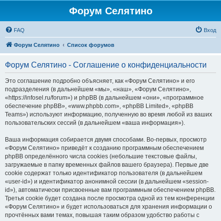
Форум Селятино
FAQ
Вход
Форум Селятино
Список форумов
Форум Селятино - Соглашение о конфиденциальности
Это соглашение подробно объясняет, как «Форум Селятино» и его
подразделения (в дальнейшем «мы», «наш», «Форум Селятино»,
«https://infosel.ru/forum») и phpBB (в дальнейшем «они», «программное
обеспечение phpBB», «www.phpbb.com», «phpBB Limited», «phpBB
Teams») используют информацию, полученную во время любой из ваших
пользовательских сессий (в дальнейшем «ваша информация»).
Ваша информация собирается двумя способами. Во-первых, просмотр
«Форум Селятино» приведёт к созданию программным обеспечением
phpBB определённого числа cookies (небольшие текстовые файлы,
загружаемые в папку временных файлов вашего браузера). Первые две
cookie содержат только идентификатор пользователя (в дальнейшем
«user-id») и идентификатор анонимной сессии (в дальнейшем «session-
id»), автоматически присвоенные вам программным обеспечением phpBB.
Третья cookie будет создана после просмотра одной из тем конференции
«Форум Селятино» и будет использоваться для хранения информации о
прочтённых вами темах, повышая таким образом удобство работы с