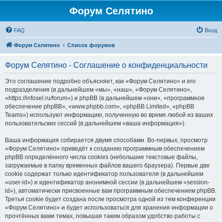
Форум Селятино
FAQ
Вход
Форум Селятино
Список форумов
Форум Селятино - Соглашение о конфиденциальности
Это соглашение подробно объясняет, как «Форум Селятино» и его
подразделения (в дальнейшем «мы», «наш», «Форум Селятино»,
«https://infosel.ru/forum») и phpBB (в дальнейшем «они», «программное
обеспечение phpBB», «www.phpbb.com», «phpBB Limited», «phpBB
Teams») используют информацию, полученную во время любой из ваших
пользовательских сессий (в дальнейшем «ваша информация»).
Ваша информация собирается двумя способами. Во-первых, просмотр
«Форум Селятино» приведёт к созданию программным обеспечением
phpBB определённого числа cookies (небольшие текстовые файлы,
загружаемые в папку временных файлов вашего браузера). Первые две
cookie содержат только идентификатор пользователя (в дальнейшем
«user-id») и идентификатор анонимной сессии (в дальнейшем «session-
id»), автоматически присвоенные вам программным обеспечением phpBB.
Третья cookie будет создана после просмотра одной из тем конференции
«Форум Селятино» и будет использоваться для хранения информации о
прочтённых вами темах, повышая таким образом удобство работы с