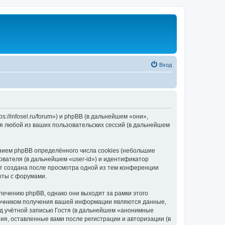
Вход
//infosel.ru/forum») и phpBB (в дальнейшем «они»,
я любой из ваших пользовательских сессий (в дальнейшем
ием phpBB определённого числа cookies (небольшие
ователя (в дальнейшем «user-id») и идентификатор
ет создана после просмотра одной из тем конференции
оты с форумами.
ечению phpBB, однако они выходят за рамки этого
точником получения вашей информации являются данные,
д учётной записью Гостя (в дальнейшем «анонимные
я, оставленные вами после регистрации и авторизации (в