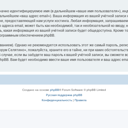
означно идентифицируемое имя (в дальнейшем «ваше имя пользователя»), ин
 дальнейшем «ваш адрес email»). Ваша информация из вашей учётной записи
е, предоставляющей нам услуги хостинга. Любая информация, запрашиваем
о адреса email, может быть как необходимой, так и необязательной ко ввод
ь, какая информация из вашей учётной записи будет общедоступна. Кроме того
рограммным обеспечением phpBB.
ием). Однако не рекомендуется использовать этот же самый пароль, регист
рум Селятино», пожалуйста, храните его в тайне, ни при каких обстоятельст
В случае, если вы забудете ваш пароль к вашей учётной записи, вы сможете
pBB. Вам будет необходимо ввести ваше имя пользователя и ваш адрес emai
Создано на основе
phpBB
® Forum Software © phpBB Limited
Русская поддержка phpBB
Конфиденциальность
|
Правила