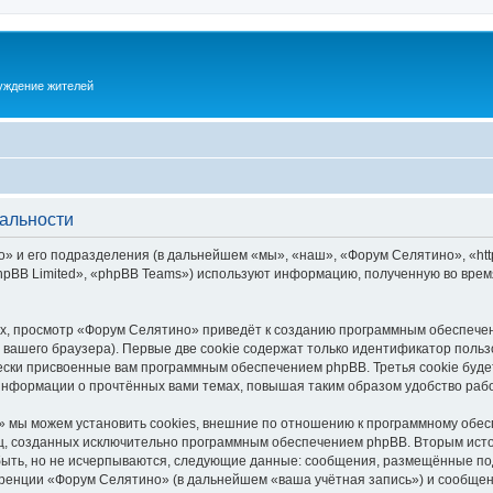
суждение жителей
альности
 и его подразделения (в дальнейшем «мы», «наш», «Форум Селятино», «https:
pBB Limited», «phpBB Teams») используют информацию, полученную во врем
х, просмотр «Форум Селятино» приведёт к созданию программным обеспечен
вашего браузера). Первые две cookie содержат только идентификатор польз
чески присвоенные вам программным обеспечением phpBB. Третья cookie буд
информации о прочтённых вами темах, повышая таким образом удобство раб
 мы можем установить cookies, внешние по отношению к программному обесп
иц, созданных исключительно программным обеспечением phpBB. Вторым ис
быть, но не исчерпываются, следующие данные: сообщения, размещённые по
ренции «Форум Селятино» (в дальнейшем «ваша учётная запись») и сообщени