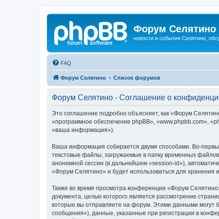
Форум Селятино
новости и события Селятино, об
FAQ
Форум Селятино
Список форумов
Форум Селятино - Соглашение о конфиденци
Это соглашение подробно объясняет, как «Форум Селятино»
«программное обеспечение phpBB», «www.phpbb.com», «ph
«ваша информация»).
Ваша информация собирается двумя способами. Во-первы
текстовые файлы, загружаемые в папку временных файлов 
анонимной сессии (в дальнейшем «session-id»), автомати
«Форум Селятино» и будет использоваться для хранения 
Также во время просмотра конференции «Форум Селятино»
документа, целью которого является рассмотрение стран
которые вы отправляете на форум. Этими данными могут 
сообщения»), данные, указанные при регистрации в конфе