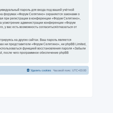
дивидуальный пароль для входа под вашей учётной
 на форумах «Форум Селятино» охраняется законами о
ая при регистрации в конференции «Форум Селятино»,
у, на усмотрение администрации конференции «Форум
, у вас есть возможность согласиться/отказаться от
рируясь на других сайтах. Ваш пароль является
вах ни представители «Форум Селятино», ни phpBB Limited,
 воспользоваться функцией восстановления пароля «Забыли
l, после чего программное обеспечение phpBB
Удалить cookies
Часовой пояс:
UTC+03:00