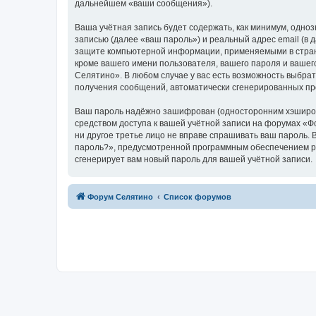
дальнейшем «ваши сообщения»).
Ваша учётная запись будет содержать, как минимум, одн
записью (далее «ваш пароль») и реальный адрес email (в
защите компьютерной информации, применяемыми в стран
кроме вашего имени пользователя, вашего пароля и вашег
Селятино». В любом случае у вас есть возможность выбрат
получения сообщений, автоматически сгенерированных п
Ваш пароль надёжно зашифрован (односторонним хэширован
средством доступа к вашей учётной записи на форумах «Фо
ни другое третье лицо не вправе спрашивать ваш пароль. 
пароль?», предусмотренной программным обеспечением ph
сгенерирует вам новый пароль для вашей учётной записи.
Форум Селятино
Список форумов