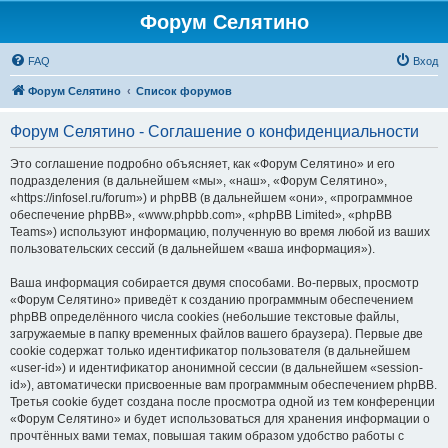
Форум Селятино
FAQ
Вход
Форум Селятино
Список форумов
Форум Селятино - Соглашение о конфиденциальности
Это соглашение подробно объясняет, как «Форум Селятино» и его
подразделения (в дальнейшем «мы», «наш», «Форум Селятино»,
«https://infosel.ru/forum») и phpBB (в дальнейшем «они», «программное
обеспечение phpBB», «www.phpbb.com», «phpBB Limited», «phpBB
Teams») используют информацию, полученную во время любой из ваших
пользовательских сессий (в дальнейшем «ваша информация»).
Ваша информация собирается двумя способами. Во-первых, просмотр
«Форум Селятино» приведёт к созданию программным обеспечением
phpBB определённого числа cookies (небольшие текстовые файлы,
загружаемые в папку временных файлов вашего браузера). Первые две
cookie содержат только идентификатор пользователя (в дальнейшем
«user-id») и идентификатор анонимной сессии (в дальнейшем «session-
id»), автоматически присвоенные вам программным обеспечением phpBB.
Третья cookie будет создана после просмотра одной из тем конференции
«Форум Селятино» и будет использоваться для хранения информации о
прочтённых вами темах, повышая таким образом удобство работы с