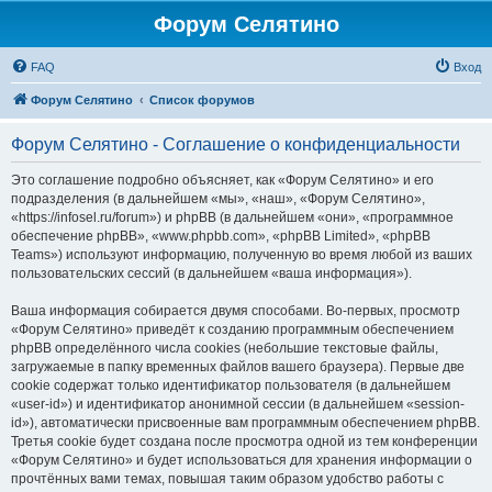
Форум Селятино
FAQ
Вход
Форум Селятино
Список форумов
Форум Селятино - Соглашение о конфиденциальности
Это соглашение подробно объясняет, как «Форум Селятино» и его
подразделения (в дальнейшем «мы», «наш», «Форум Селятино»,
«https://infosel.ru/forum») и phpBB (в дальнейшем «они», «программное
обеспечение phpBB», «www.phpbb.com», «phpBB Limited», «phpBB
Teams») используют информацию, полученную во время любой из ваших
пользовательских сессий (в дальнейшем «ваша информация»).
Ваша информация собирается двумя способами. Во-первых, просмотр
«Форум Селятино» приведёт к созданию программным обеспечением
phpBB определённого числа cookies (небольшие текстовые файлы,
загружаемые в папку временных файлов вашего браузера). Первые две
cookie содержат только идентификатор пользователя (в дальнейшем
«user-id») и идентификатор анонимной сессии (в дальнейшем «session-
id»), автоматически присвоенные вам программным обеспечением phpBB.
Третья cookie будет создана после просмотра одной из тем конференции
«Форум Селятино» и будет использоваться для хранения информации о
прочтённых вами темах, повышая таким образом удобство работы с