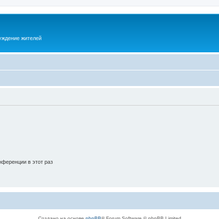
суждение жителей
ференции в этот раз
Создано на основе
phpBB
® Forum Software © phpBB Limited