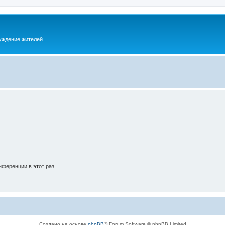
суждение жителей
ференции в этот раз
Создано на основе
phpBB
® Forum Software © phpBB Limited