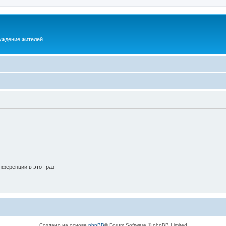
суждение жителей
ференции в этот раз
Создано на основе
phpBB
® Forum Software © phpBB Limited