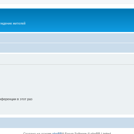
суждение жителей
ференции в этот раз
Создано на основе
phpBB
® Forum Software © phpBB Limited