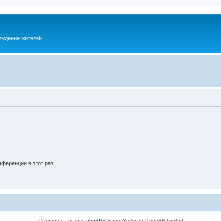
суждение жителей
ференции в этот раз
Создано на основе
phpBB
® Forum Software © phpBB Limited