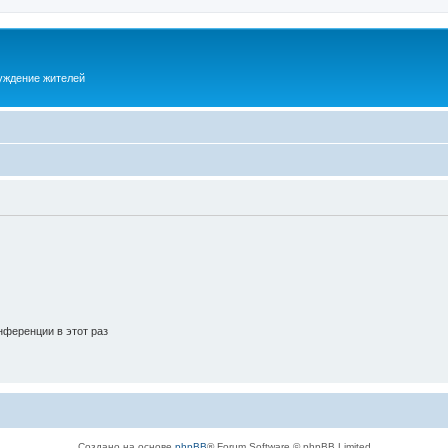
суждение жителей
ференции в этот раз
Создано на основе
phpBB
® Forum Software © phpBB Limited