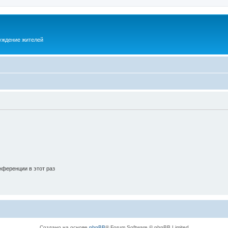
суждение жителей
ференции в этот раз
Создано на основе
phpBB
® Forum Software © phpBB Limited