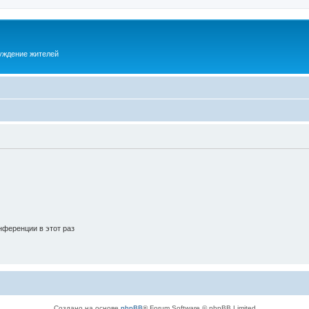
суждение жителей
ференции в этот раз
Создано на основе
phpBB
® Forum Software © phpBB Limited