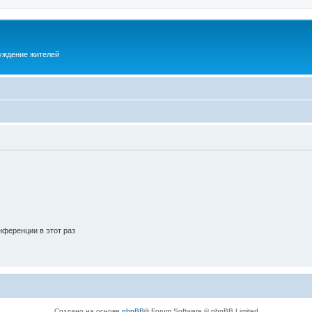
суждение жителей
ференции в этот раз
Создано на основе
phpBB
® Forum Software © phpBB Limited