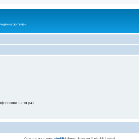
суждение жителей
ференции в этот раз
Создано на основе
phpBB
® Forum Software © phpBB Limited