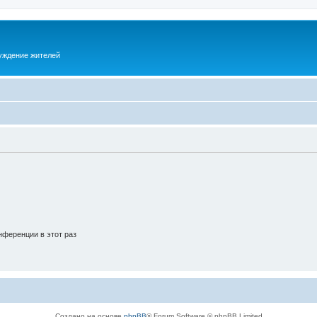
суждение жителей
ференции в этот раз
Создано на основе
phpBB
® Forum Software © phpBB Limited