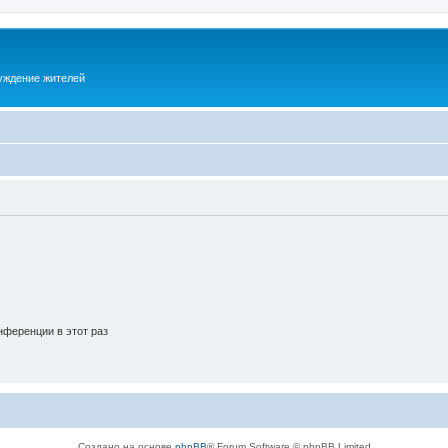
суждение жителей
ференции в этот раз
Создано на основе
phpBB
® Forum Software © phpBB Limited