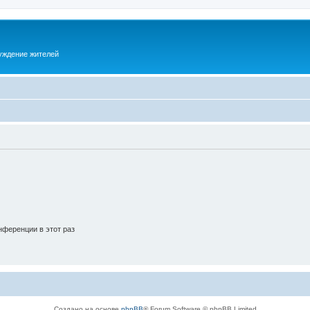
суждение жителей
ференции в этот раз
Создано на основе
phpBB
® Forum Software © phpBB Limited