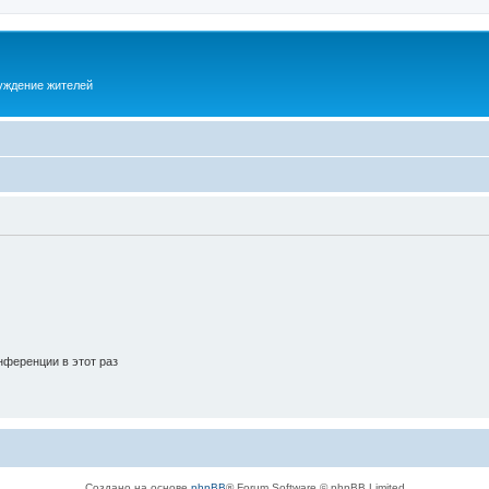
суждение жителей
ференции в этот раз
Создано на основе
phpBB
® Forum Software © phpBB Limited