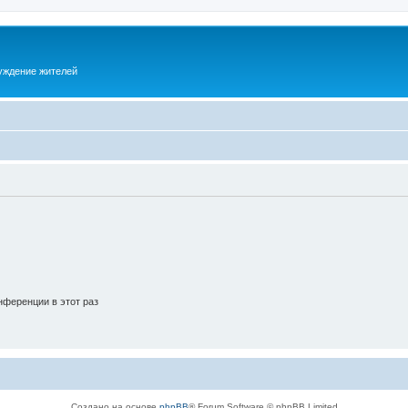
суждение жителей
ференции в этот раз
Создано на основе
phpBB
® Forum Software © phpBB Limited