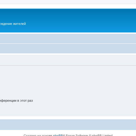
суждение жителей
ференции в этот раз
Создано на основе
phpBB
® Forum Software © phpBB Limited