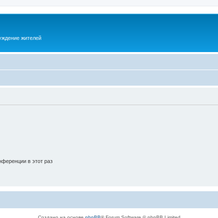
суждение жителей
ференции в этот раз
Создано на основе
phpBB
® Forum Software © phpBB Limited