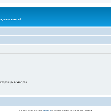
суждение жителей
ференции в этот раз
Создано на основе
phpBB
® Forum Software © phpBB Limited