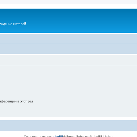
суждение жителей
ференции в этот раз
Создано на основе
phpBB
® Forum Software © phpBB Limited