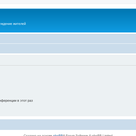
суждение жителей
ференции в этот раз
Создано на основе
phpBB
® Forum Software © phpBB Limited