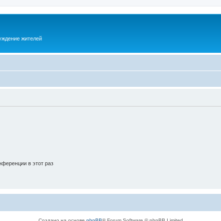
суждение жителей
ференции в этот раз
Создано на основе
phpBB
® Forum Software © phpBB Limited