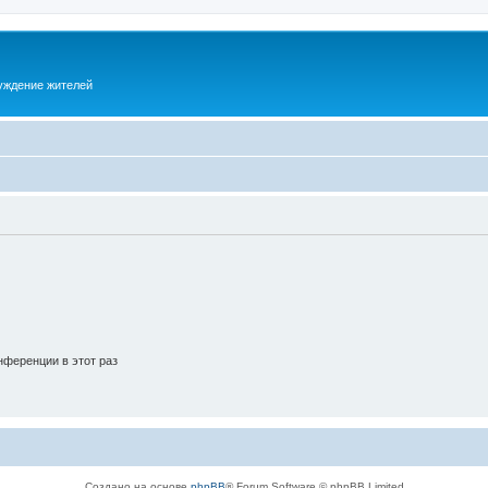
суждение жителей
ференции в этот раз
Создано на основе
phpBB
® Forum Software © phpBB Limited