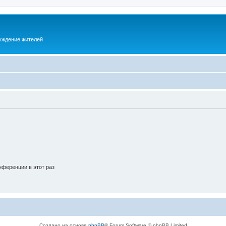
суждение жителей
ференции в этот раз
Создано на основе
phpBB
® Forum Software © phpBB Limited