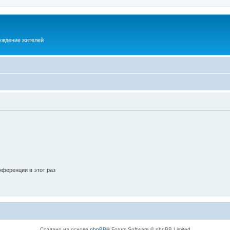
суждение жителей
ференции в этот раз
Создано на основе
phpBB
® Forum Software © phpBB Limited