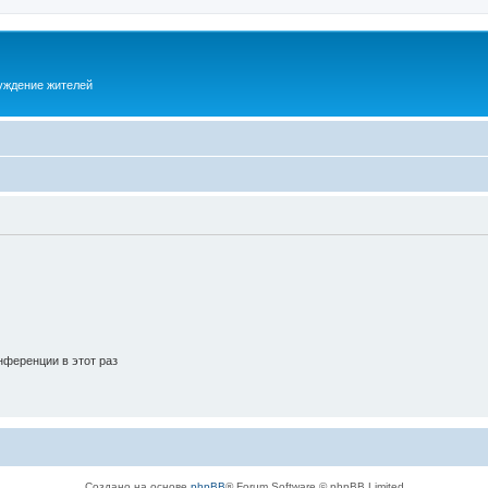
суждение жителей
ференции в этот раз
Создано на основе
phpBB
® Forum Software © phpBB Limited