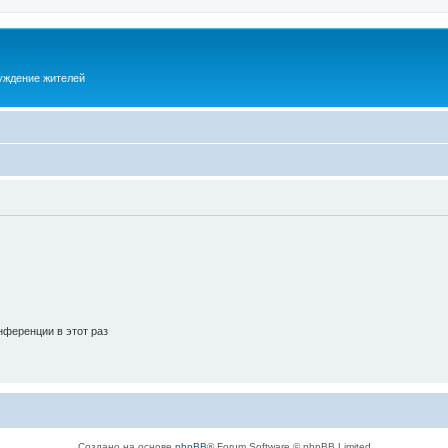
суждение жителей
ференции в этот раз
Создано на основе
phpBB
® Forum Software © phpBB Limited