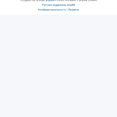
Создано на основе
phpBB
® Forum Software © phpBB Limited
Русская поддержка phpBB
Конфиденциальность
|
Правила