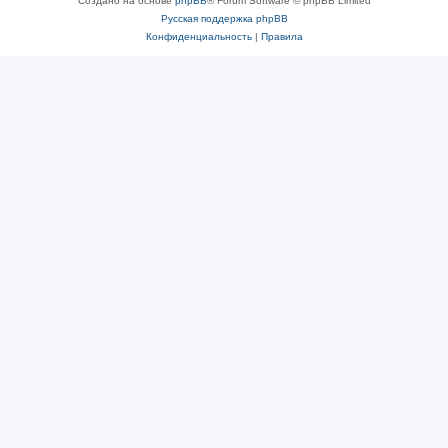
Создано на основе
phpBB
® Forum Software © phpBB Limited
Русская поддержка phpBB
Конфиденциальность
|
Правила