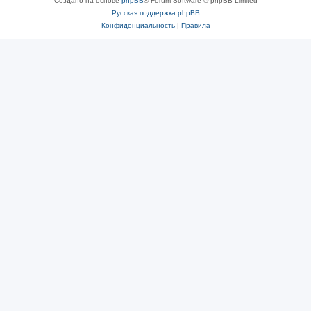
Создано на основе
phpBB
® Forum Software © phpBB Limited
Русская поддержка phpBB
Конфиденциальность
|
Правила