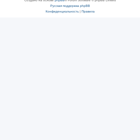
Создано на основе
phpBB
® Forum Software © phpBB Limited
Русская поддержка phpBB
Конфиденциальность
|
Правила