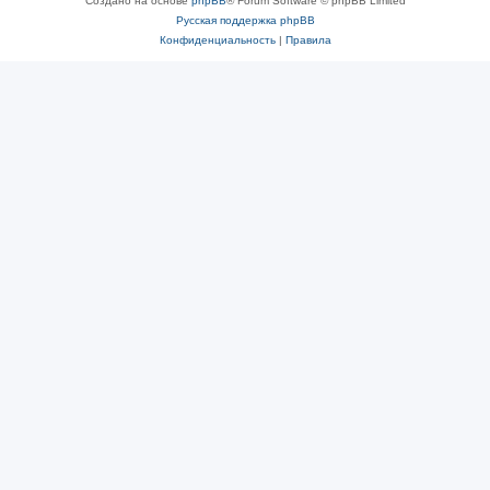
Создано на основе
phpBB
® Forum Software © phpBB Limited
Русская поддержка phpBB
Конфиденциальность
|
Правила