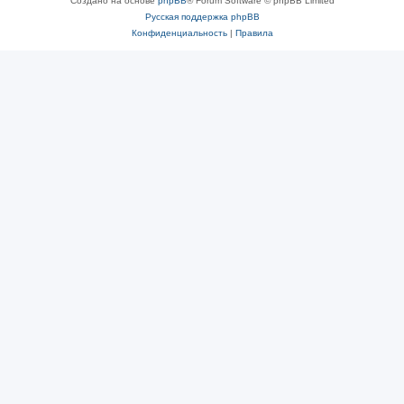
Создано на основе
phpBB
® Forum Software © phpBB Limited
Русская поддержка phpBB
Конфиденциальность
|
Правила