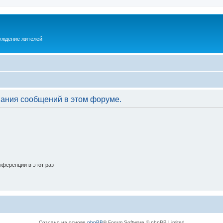
суждение жителей
вания сообщений в этом форуме.
ференции в этот раз
Создано на основе
phpBB
® Forum Software © phpBB Limited