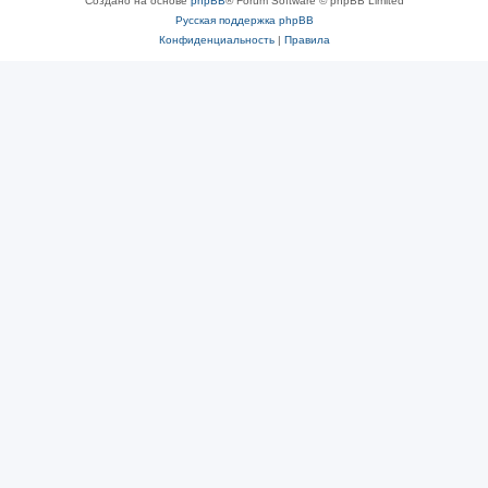
Создано на основе
phpBB
® Forum Software © phpBB Limited
Русская поддержка phpBB
Конфиденциальность
|
Правила