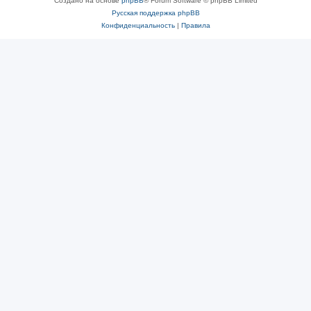
Создано на основе
phpBB
® Forum Software © phpBB Limited
Русская поддержка phpBB
Конфиденциальность
|
Правила