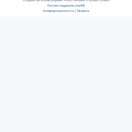
Создано на основе
phpBB
® Forum Software © phpBB Limited
Русская поддержка phpBB
Конфиденциальность
|
Правила