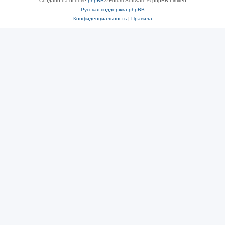
Создано на основе
phpBB
® Forum Software © phpBB Limited
Русская поддержка phpBB
Конфиденциальность
|
Правила