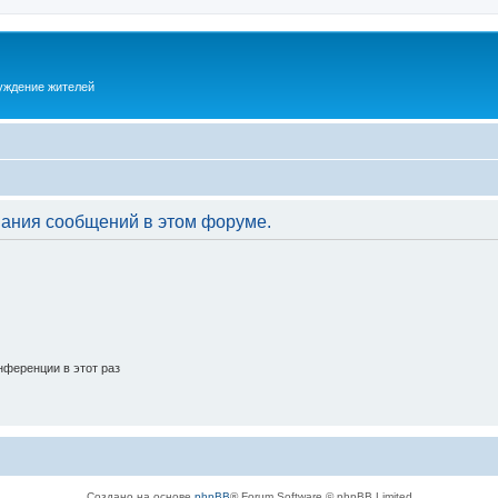
суждение жителей
вания сообщений в этом форуме.
ференции в этот раз
Создано на основе
phpBB
® Forum Software © phpBB Limited