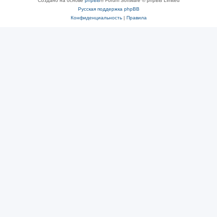
Создано на основе
phpBB
® Forum Software © phpBB Limited
Русская поддержка phpBB
Конфиденциальность
|
Правила