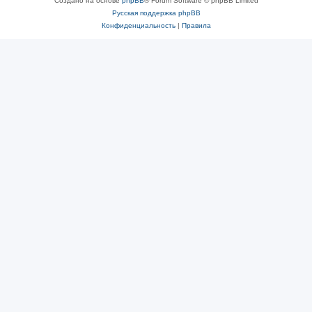
Создано на основе
phpBB
® Forum Software © phpBB Limited
Русская поддержка phpBB
Конфиденциальность
|
Правила