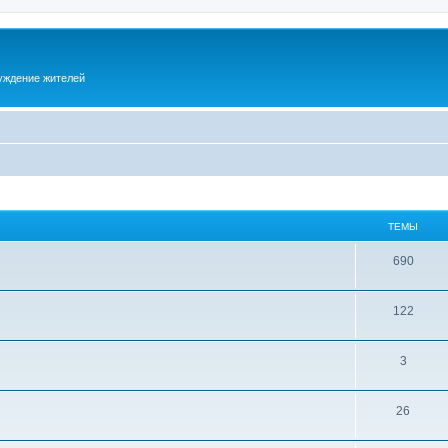
суждение жителей
ТЕМЫ
690
122
3
26