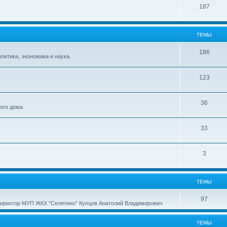
187
ТЕМЫ
186
итика, экономика и наука.
123
36
ного дома
33
3
ТЕМЫ
97
директор МУП ЖКХ "Селятино" Купцов Анатолий Владимирович
ТЕМЫ