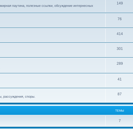
149
емирная паутина, полезные ссылки, обсуждение интернесных
76
414
301
289
!
41
87
, рассуждения, споры.
ТЕМЫ
7