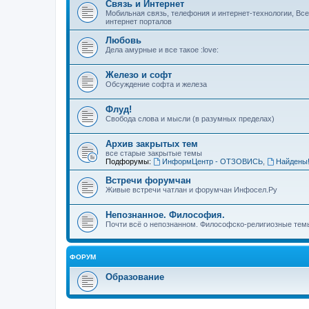
Связь и Интернет
Мобильная связь, телефония и интернет-технологии, Вс
интернет порталов
Любовь
Дела амурные и все такое :love:
Железо и софт
Обсуждение софта и железа
Флуд!
Свобода слова и мысли (в разумных пределах)
Архив закрытых тем
все старые закрытые темы
Подфорумы:
ИнформЦентр - ОТЗОВИСЬ
,
Найдены
Встречи форумчан
Живые встречи чатлан и форумчан Инфосел.Ру
Непознанное. Философия.
Почти всё о непознанном. Философско-религиозные темы
ФОРУМ
Образование