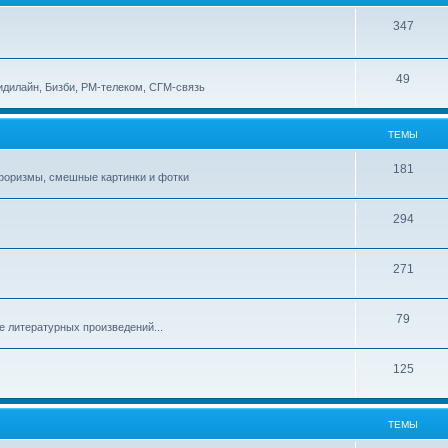
347
49
идилайн, Бизби, РМ-телеком, СГМ-связь
ТЕМЫ
181
афоризмы, смешные картинки и фотки
294
271
79
е литературных произведений...
125
ТЕМЫ