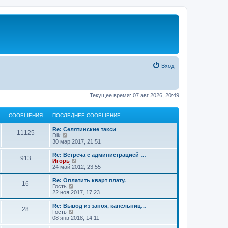
Вход
Текущее время: 07 авг 2026, 20:49
СООБЩЕНИЯ
ПОСЛЕДНЕЕ СООБЩЕНИЕ
Re: Селятинские такси
11125
П
Dik
е
30 мар 2017, 21:51
р
е
Re: Встреча с администрацией …
913
й
П
Игорь
т
е
24 май 2012, 23:55
и
р
к
е
Re: Оплатить кварт плату.
16
п
й
П
Гость
о
т
е
22 ноя 2017, 17:23
с
и
р
л
к
е
Re: Вывод из запоя, капельниц…
е
28
п
й
П
Гость
д
о
т
е
08 янв 2018, 14:11
н
с
и
р
е
л