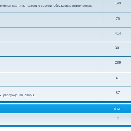
149
емирная паутина, полезные ссылки, обсуждение интернесных
76
414
301
289
!
41
87
, рассуждения, споры.
ТЕМЫ
7