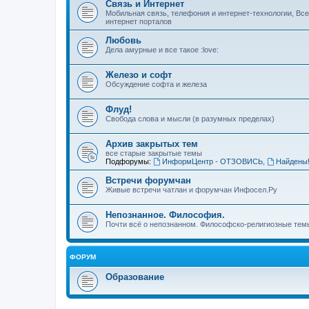
Связь и Интернет
Мобильная связь, телефония и интернет-технологии, Вс
интернет порталов
Любовь
Дела амурные и все такое :love:
Железо и софт
Обсуждение софта и железа
Флуд!
Свобода слова и мысли (в разумных пределах)
Архив закрытых тем
все старые закрытые темы
Подфорумы:
ИнформЦентр - ОТЗОВИСЬ
,
Найдены
Встречи форумчан
Живые встречи чатлан и форумчан Инфосел.Ру
Непознанное. Философия.
Почти всё о непознанном. Философско-религиозные темы
ФОРУМ
Образование