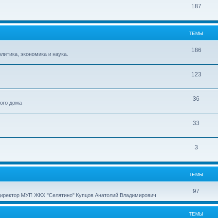
187
ТЕМЫ
186
итика, экономика и наука.
123
36
ного дома
33
3
ТЕМЫ
97
директор МУП ЖКХ "Селятино" Купцов Анатолий Владимирович
ТЕМЫ