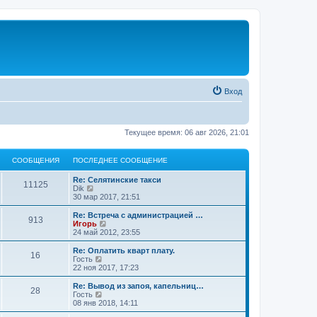
Вход
Текущее время: 06 авг 2026, 21:01
СООБЩЕНИЯ
ПОСЛЕДНЕЕ СООБЩЕНИЕ
Re: Селятинские такси
11125
П
Dik
е
30 мар 2017, 21:51
р
е
Re: Встреча с администрацией …
913
й
П
Игорь
т
е
24 май 2012, 23:55
и
р
к
е
Re: Оплатить кварт плату.
16
п
й
П
Гость
о
т
е
22 ноя 2017, 17:23
с
и
р
л
к
е
Re: Вывод из запоя, капельниц…
е
28
п
й
П
Гость
д
о
т
е
08 янв 2018, 14:11
н
с
и
р
е
л