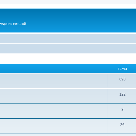
суждение жителей
ТЕМЫ
690
122
3
26