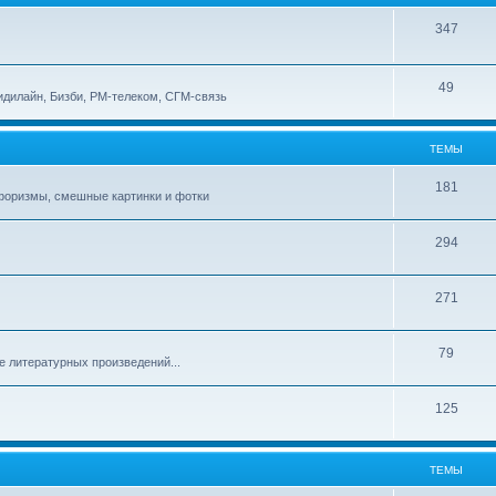
347
49
идилайн, Бизби, РМ-телеком, СГМ-связь
ТЕМЫ
181
афоризмы, смешные картинки и фотки
294
271
79
е литературных произведений...
125
ТЕМЫ