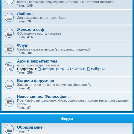
полезные ссылки, обсуждение интернесных интернет порталов
Темы:
149
Любовь
Дела амурные и все такое :love:
Темы:
76
Железо и софт
Обсуждение софта и железа
Темы:
414
Флуд!
Свобода слова и мысли (в разумных пределах)
Темы:
301
Архив закрытых тем
все старые закрытые темы
Подфорумы:
ИнформЦентр - ОТЗОВИСЬ
,
Найдены!
Темы:
289
Встречи форумчан
Живые встречи чатлан и форумчан Инфосел.Ру
Темы:
41
Непознанное. Философия.
Почти всё о непознанном. Философско-религиозные темы, рассуждения,
споры.
Темы:
87
Форум
Образование
Темы:
7