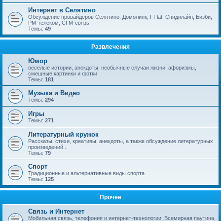
Интернет в Селятино
Обсуждение провайдеров Селятино. Домолинк, I-Flat, Спидилайн, Бизби,
РМ-телеком, СГМ-связь
Темы:
49
Развлечения
Юмор
веселые истории, анекдоты, необычные случаи жизни, афоризмы,
смешные картинки и фотки
Темы:
181
Музыка и Видео
Темы:
294
Игры
Темы:
271
Литературный кружок
Рассказы, стихи, креативы, анекдоты, а также обсуждение литературных
произведений...
Темы:
79
Спорт
Традиционные и альтернативные виды спорта
Темы:
125
Прочее
Связь и Интернет
Мобильная связь, телефония и интернет-технологии, Всемирная паутина,